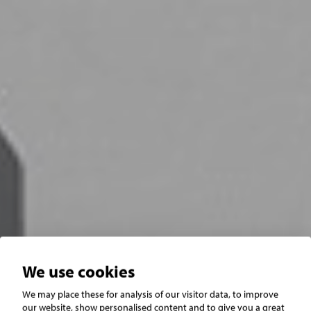
We use cookies
We may place these for analysis of our visitor data, to improve
Båstad
Hemmeslöv
our website, show personalised content and to give you a great