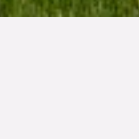
BOAREA
BIAREA
ANTAL RUM
TOMTAREA
175 m²
11 m²
5
rum
803 m²
PRIS
6 950 000 kr
NYBYGGT OCH
INFLYTTNINGSKLART NÄRA
HAVET
Bakom putsad fasad och dubbeldörr väntar denna
nybyggda bostad med modern komfort. Här bor man
nära hav och strand i attraktiva Hemmeslöv, lika trivsamt
året om som under sommarens bästa dagar. Bostaden