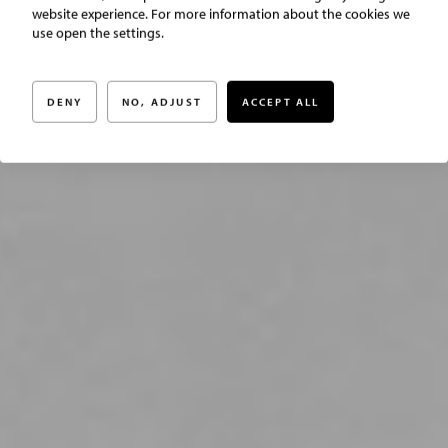
website experience. For more information about the cookies we
Lingonslingan 16
use open the settings.
DENY
NO, ADJUST
ACCEPT ALL