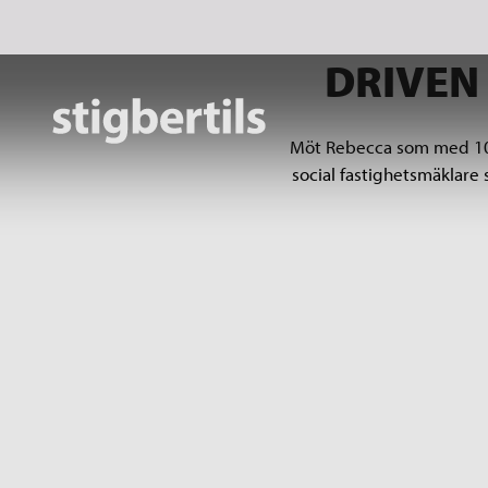
DRIVEN
Möt Rebecca som med 10 år
social fastighetsmäklare 