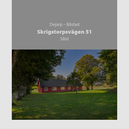
Dejarp – Båstad
Skrigstorpsvägen 51
Såld