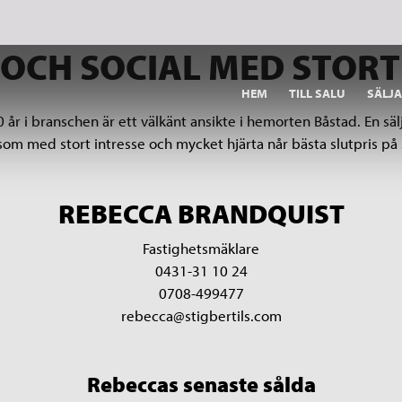
 OCH SOCIAL MED STORT
HEM
TILL SALU
SÄLJ
 i branschen är ett välkänt ansikte i hemorten Båstad. En säl
som med stort intresse och mycket hjärta når bästa slutpris på
REBECCA BRANDQUIST
Fastighetsmäklare
0431-31 10 24
0708-499477
rebecca@stigbertils.com
Rebeccas senaste sålda