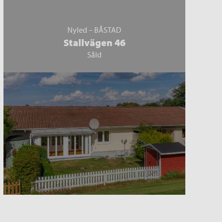
Nyled – BÅSTAD
Stallvägen 46
Såld