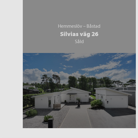
Hemmeslöv – Båstad
Silvias väg 26
Såld