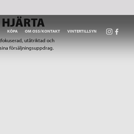
 HJÄRTA
A
KÖPA
OM OSS/KONTAKT
VINTERTILLSYN
jfokuserad, utåtriktad och
 sina försäljningsuppdrag.